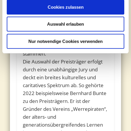
Mitmenschen vorschlagen
Cookies zulassen
lassen. Die Vorschläge und
Preisträger sollten aus
Auswahl erlauben
unterschiedlichen Regionen des
gesamten Vertriebsgebiets der
Nur notwendige Cookies verwenden
Bünting Unternehmensgruppe
stammen.
Die Auswahl der Preisträger erfolgt
durch eine unabhängige Jury und
deckt ein breites kulturelles und
caritatives Spektrum ab. So gehörte
2022 beispielsweise Bernhard Bunte
zu den Preisträgern. Er ist der
Gründer des Vereins „Werrepiraten“,
der alters- und
generationsübergreifendes Lernen