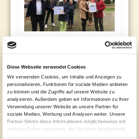
Netzwerk Jugendhaus Buer e.V.
/ Mädchentag am Jugendwagon:
Annegret Tepe (Preisträgerin
Diese Webseite verwendet Cookies
Wir verwenden Cookies, um Inhalte und Anzeigen zu
Kategorie „Jung für Alt“, 5.000
personalisieren, Funktionen für soziale Medien anbieten
Euro)
zu können und die Zugriffe auf unsere Website zu
analysieren. Außerdem geben wir Informationen zu Ihrer
Verwendung unserer Website an unsere Partner für
Der gemeinnützige Verein „Netzwerk
soziale Medien, Werbung und Analysen weiter. Unsere
Jugendhaus Buer e.V.“ ist der
Partner führen diese Informationen möglicherweise mit
Trägerverein des Jugendwagons und
weiteren Daten zusammen, die Sie ihnen bereitgestellt
damit eines Projekts der offenen
haben oder die sie im Rahmen Ihrer Nutzung der Dienste