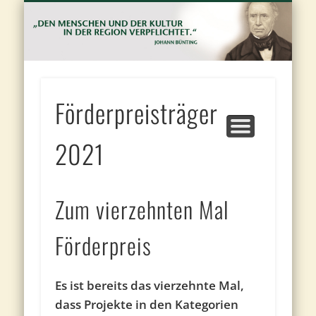
FÖRDERANTRAG UND VORSCHLAGBOGEN
JOHANN BÜNTING-FÖRDERPREIS
JOHANN BÜNTING-STIFTUNG
PROJEKTE
KONTAKT
PRESSE
J
Bu
St
Förderpreisträger
2021
Zum vierzehnten Mal
Förderpreis
Es ist bereits das vierzehnte Mal,
dass Projekte in den Kategorien