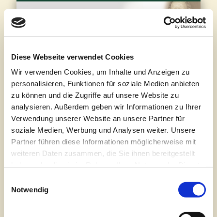
FÖRDERANTRAG UND VORSCHLAGBOGEN
JOHANN BÜNTING-FÖRDERPREIS
JOHANN BÜNTING-STIFTUNG
PROJEKTE
KONTAKT
PRESSE
J
Bu
St
Diese Webseite verwendet Cookies
CURRENTLY BROWSING CATEGORY
Pressemitteilungen
Wir verwenden Cookies, um Inhalte und Anzeigen zu
personalisieren, Funktionen für soziale Medien anbieten
2024
zu können und die Zugriffe auf unsere Website zu
analysieren. Außerdem geben wir Informationen zu Ihrer
Verwendung unserer Website an unsere Partner für
soziale Medien, Werbung und Analysen weiter. Unsere
Partner führen diese Informationen möglicherweise mit
Wir suchen
weiteren Daten zusammen, die Sie ihnen bereitgestellt
haben oder die sie im Rahmen Ihrer Nutzung der Dienste
Förderpreisträger 2025
gesammelt haben. Sie geben Einwilligung zu unseren
Einwilligungsauswahl
Cookies, wenn Sie unsere Webseite weiterhin nutzen.
Notwendig
Zum 18. Mal zeichnet die Johann Bünting-Stiftung