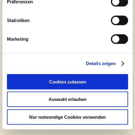
mit einem Förderpreis Menschen und Projekte
Präferenzen
aus, die sich in besonderer Weise für das
Miteinander einsetzen. In diesem Jahr liegt der
Schwerpunkt auf dem Thema Ernährung.
Statistiken
Vergeben werden insgesamt 3 Preise für
Projekte, die sich mit dem Thema Ernährung
Marketing
befassen. Dotiert sind die …
15. Januar 2024
Details zeigen
Aktuelles
,
Pressemitteilungen 2024
Permalink
Cookies zulassen
Auswahl erlauben
Impressum, Bankverbindung & Datenschutz
Nur notwendige Cookies verwenden