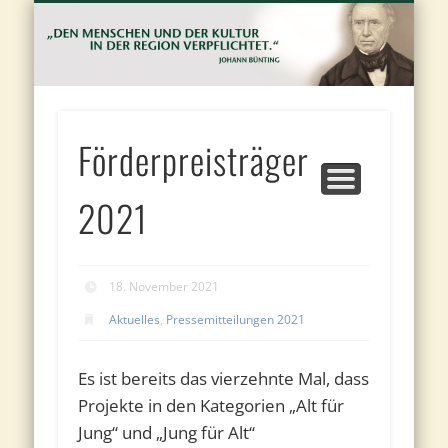
FÖRDERANTRAG UND VORSCHLAGBOGEN
JOHANN BÜNTING-FÖRDERPREIS
JOHANN BÜNTING-STIFTUNG
PROJEKTE
KONTAKT
PRESSE
J
Bu
St
Förderpreisträger
2021
18. November 2021
Aktuelles
,
Pressemitteilungen 2021
Es ist bereits das vierzehnte Mal, dass
Projekte in den Kategorien „Alt für
Jung“ und „Jung für Alt“