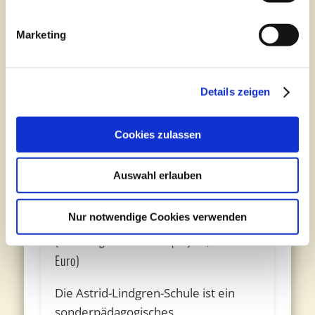
Marketing
Details zeigen
Cookies zulassen
Auswahl erlauben
Astrid-Lindgren-Schule und
Seniorenzentrum Adewacht in Edewecht:
Nur notwendige Cookies verwenden
Silke Schütz und Petra Meilahn
(Preisträgerinnen Schulprojekt, 5.000
Euro)
Die Astrid-Lindgren-Schule ist ein
sonderpädagogisches