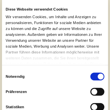
Netzwerk Jugendhaus Buer e.V. /
Mädchentag am Jugendwagon: Annegret
Diese Webseite verwendet Cookies
Tepe (Preisträgerin Kategorie „Jung für
Wir verwenden Cookies, um Inhalte und Anzeigen zu
Alt“, 5.000 Euro)
personalisieren, Funktionen für soziale Medien anbieten
zu können und die Zugriffe auf unsere Website zu
Der gemeinnützige Verein „Netzwerk
analysieren. Außerdem geben wir Informationen zu Ihrer
Jugendhaus Buer e.V.“ ist der
Verwendung unserer Website an unsere Partner für
Trägerverein des Jugendwagons und
soziale Medien, Werbung und Analysen weiter. Unsere
Partner führen diese Informationen möglicherweise mit
damit eines Projekts der offenen
weiteren Daten zusammen, die Sie ihnen bereitgestellt
Jugendarbeit in Melle-Buer. Zu deren
haben oder die sie im Rahmen Ihrer Nutzung der Dienste
pädagogischen Projekten gehört
gesammelt haben. Sie geben Einwilligung zu unseren
Einwilligungsauswahl
auch der Mädchentag, bei dem sich
Cookies, wenn Sie unsere Webseite weiterhin nutzen.
Notwendig
12- bis 18-jährige Mädchen jeden
Mittwoch im Jugendwagon treffen
Präferenzen
und sich für ältere Mitbürger/innen
einsetzen.
Statistiken