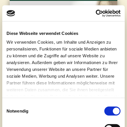
FÖRDERANTRAG UND VORSCHLAGBOGEN
JOHANN BÜNTING-FÖRDERPREIS
JOHANN BÜNTING-STIFTUNG
PROJEKTE
KONTAKT
PRESSE
J
Bu
St
Diese Webseite verwendet Cookies
Wir verwenden Cookies, um Inhalte und Anzeigen zu
7. Februar 2019
personalisieren, Funktionen für soziale Medien anbieten
zu können und die Zugriffe auf unsere Website zu
analysieren. Außerdem geben wir Informationen zu Ihrer
Verwendung unserer Website an unsere Partner für
soziale Medien, Werbung und Analysen weiter. Unsere
Partner führen diese Informationen möglicherweise mit
weiteren Daten zusammen, die Sie ihnen bereitgestellt
Impressum, Bankverbindung & Datenschutz
haben oder die sie im Rahmen Ihrer Nutzung der Dienste
gesammelt haben. Sie geben Einwilligung zu unseren
Einwilligungsauswahl
Cookies, wenn Sie unsere Webseite weiterhin nutzen.
Notwendig