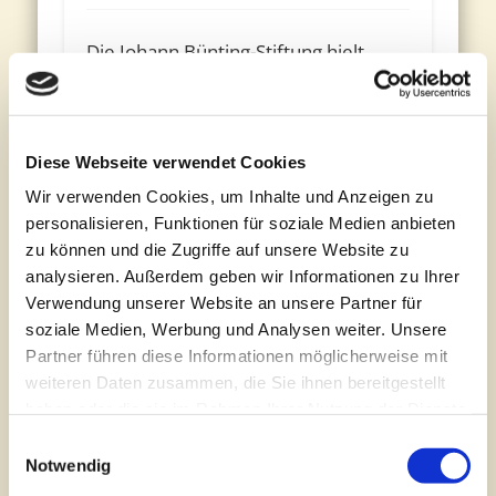
Die Johann Bünting-Stiftung hielt
Ende 2020 trotz der Corona-
Pandemie an der guten Tradition
fest, den Erstklässlern im Landkreis
Diese Webseite verwendet Cookies
Leer mit der aktuellen Ausgabe von
Wir verwenden Cookies, um Inhalte und Anzeigen zu
„Das erste Buch“ eine Freude zu
personalisieren, Funktionen für soziale Medien anbieten
machen. Zwar konnte das Leselern-
zu können und die Zugriffe auf unsere Website zu
Buch diesmal nicht an einer
analysieren. Außerdem geben wir Informationen zu Ihrer
Grundschule samt begleitendem
Verwendung unserer Website an unsere Partner für
Rahmenprogramm vorgestellt
soziale Medien, Werbung und Analysen weiter. Unsere
werden. Es gelangte jedoch auf dem
Partner führen diese Informationen möglicherweise mit
Postweg in die Grundschulen.
weiteren Daten zusammen, die Sie ihnen bereitgestellt
„Insgesamt 2.500 Bücher wurden an
haben oder die sie im Rahmen Ihrer Nutzung der Dienste
gesammelt haben. Sie geben Einwilligung zu unseren
49 Grundschulen des Landkreises
Einwilligungsauswahl
Cookies, wenn Sie unsere Webseite weiterhin nutzen.
Notwendig
Leer versandt“, sagt Peter Detmers,