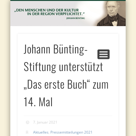
FÖRDERANTRAG UND VORSCHLAGBOGEN
JOHANN BÜNTING-FÖRDERPREIS
JOHANN BÜNTING-STIFTUNG
PROJEKTE
KONTAKT
PRESSE
J
Bu
St
Johann Bünting-
Stiftung unterstützt
„Das erste Buch“ zum
14. Mal
7. Januar 2021
Aktuelles
,
Pressemitteilungen 2021