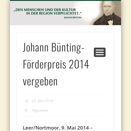
FÖRDERANTRAG UND VORSCHLAGBOGEN
JOHANN BÜNTING-FÖRDERPREIS
JOHANN BÜNTING-STIFTUNG
PROJEKTE
KONTAKT
PRESSE
J
Bu
St
Johann Bünting-
Förderpreis 2014
vergeben
23. Mai 2014
Allgemein
Leer/Nortmoor, 9. Mai 2014 –