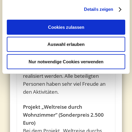
Seit mehr als Jahren koordinieren die
Details zeigen
Eheleute Franz und Angelika
Kamphus die „Sternschnuppen“ und
Cookies zulassen
initiieren die Aktivitäten. Durch das
ehrenamtliche,
generationenübergreifende
Auswahl erlauben
Engagement können
Unternehmungen und
Nur notwendige Cookies verwenden
Veranstaltungen sehr kostengünstig
realisiert werden. Alle beteiligten
Personen haben sehr viel Freude an
den Aktivitäten.
Projekt „Weltreise durch
Wohnzimmer“ (Sonderpreis 2.500
Euro)
Bei dem Projekt „Weltreise durchs