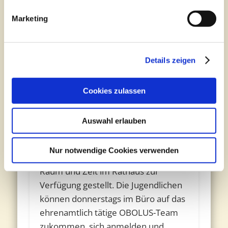
Marketing
Details zeigen
Die bereits zehn Jahre bestehende
Cookies zulassen
Paderborner Taschengeldbörse ist
seit drei Jahren ein Projekt der
Auswahl erlauben
Bürgerstiftung Paderborn. Zur
Vermittlung kleiner Taschengeldjobs
Nur notwendige Cookies verwenden
hat die Stadt Paderborn dem Projekt
Raum und Zeit im Rathaus zur
Verfügung gestellt. Die Jugendlichen
können donnerstags im Büro auf das
ehrenamtlich tätige OBOLUS-Team
zukommen, sich anmelden und