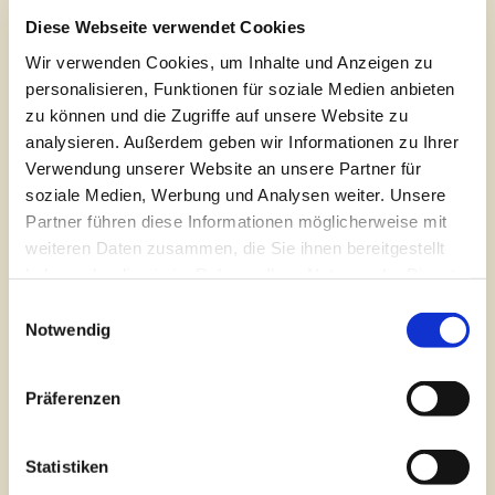
engagieren. Für Tätigkeiten in
Diese Webseite verwendet Cookies
Privathaushalten wie
Wir verwenden Cookies, um Inhalte und Anzeigen zu
Aufräumaktionen, Botengänge oder
personalisieren, Funktionen für soziale Medien anbieten
Babysitten erhalten sie einen Obolus
zu können und die Zugriffe auf unsere Website zu
von fünf Euro pro Stunde. Das Projekt
analysieren. Außerdem geben wir Informationen zu Ihrer
Verwendung unserer Website an unsere Partner für
dient der Förderung des sozialen
soziale Medien, Werbung und Analysen weiter. Unsere
Engagements von Jugendlichen und
Partner führen diese Informationen möglicherweise mit
hilft durch den Kontakt zwischen den
weiteren Daten zusammen, die Sie ihnen bereitgestellt
Generationen dabei, beidseitige
haben oder die sie im Rahmen Ihrer Nutzung der Dienste
Vorurteile abzubauen sowie
gesammelt haben. Sie geben Einwilligung zu unseren
Einwilligungsauswahl
Interesse und Verständnis
Cookies, wenn Sie unsere Webseite weiterhin nutzen.
Notwendig
füreinander zu wecken.
Präferenzen
Statistiken