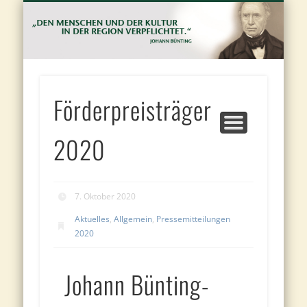
FÖRDERANTRAG UND VORSCHLAGBOGEN
JOHANN BÜNTING-FÖRDERPREIS
JOHANN BÜNTING-STIFTUNG
PROJEKTE
KONTAKT
PRESSE
J
Bu
St
Förderpreisträger
2020
7. Oktober 2020
Aktuelles
,
Allgemein
,
Pressemitteilungen
2020
Johann Bünting-