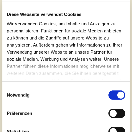
Borchersweg in Tweelbäcke tätig
war. Heute liest die Rentnerin nicht
Diese Webseite verwendet Cookies
nur vor, sondern spielt sie die
Wir verwenden Cookies, um Inhalte und Anzeigen zu
Märchen interaktiv mit den
personalisieren, Funktionen für soziale Medien anbieten
unterschiedlichsten Utensilien. Die
zu können und die Zugriffe auf unsere Website zu
analysieren. Außerdem geben wir Informationen zu Ihrer
Kinder werden dabei immer in die
Verwendung unserer Website an unsere Partner für
Handlungen mit einbezogen. Durch
soziale Medien, Werbung und Analysen weiter. Unsere
ihre Auftritte in Sandkrug und
Partner führen diese Informationen möglicherweise mit
Umgebung ist Marianne Brüning bei
weiteren Daten zusammen, die Sie ihnen bereitgestellt
den Kindern, Jugendlichen und
haben oder die sie im Rahmen Ihrer Nutzung der Dienste
Erwachsenen bekannt und sehr
gesammelt haben. Sie geben Einwilligung zu unseren
Einwilligungsauswahl
beliebt. Sehen, hören, lernen,
Cookies, wenn Sie unsere Webseite weiterhin nutzen.
Notwendig
begreifen, mitmachen und
miteinander Spaß haben – dafür
Präferenzen
steht die ‚Märchentante‘ Marianne
Brüning aus Sandkrug.
Statistiken