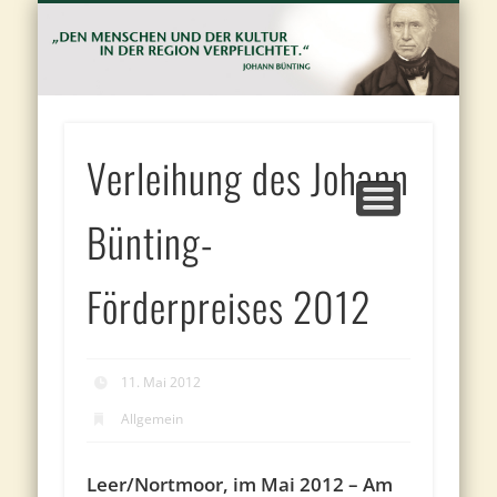
FÖRDERANTRAG UND VORSCHLAGBOGEN
JOHANN BÜNTING-FÖRDERPREIS
JOHANN BÜNTING-STIFTUNG
PROJEKTE
KONTAKT
PRESSE
J
Bu
St
Verleihung des Johann
Bünting-
Förderpreises 2012
11. Mai 2012
Allgemein
Leer/Nortmoor, im Mai 2012 – Am