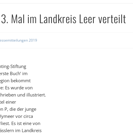
3. Mal im Landkreis Leer verteilt
essemitteilungen 2019
ting-Stiftung
erste Buch‘ im
 Region bekommt
e: Es wurde von
rieben und illustriert.
tel einer
 P, die der junge
Wymeer vor circa
est. Es ist eine von
ässlern im Landkreis